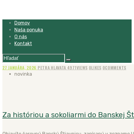
Domov
Naša ponuka
O nás
Kontakt
27 JANUÁRA, 2026
PETRA HLAVATA
4971
VIEWS
0
LIKES
0
COMMENTS
novinka
Za históriou a sokoliarmi do Banskej Š
Objavíte čarovnú Banskú Štiavnicu, zapísanú v zozname 