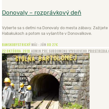
Donovaly – rozprávkový deň
Vyberte sa s deťmi na Donovaly do mesta zábavy. Zažijete
Habakukoch a potom sa vyšantíte v Donovalkove.
BANSKOBYSTRICKÝ
MÁJ - JÚN
OD 27€
22 OKTÓBRA, 2018
ADMIN PRE SUBDOMENU VYVOJOVEHO PROSTREDIA