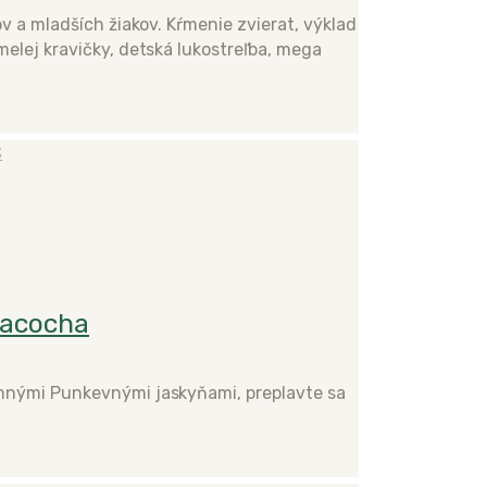
v a mladších žiakov. Kŕmenie zvierat, výklad
melej kravičky, detská lukostreľba, mega
S
Macocha
omnými Punkevnými jaskyňami, preplavte sa