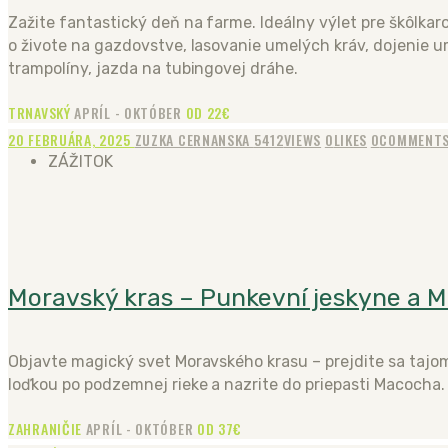
Zažite fantastický deň na farme. Ideálny výlet pre škôlkaro
o živote na gazdovstve, lasovanie umelých kráv, dojenie u
trampolíny, jazda na tubingovej dráhe.
TRNAVSKÝ
APRÍL - OKTÓBER
OD 22€
20 FEBRUÁRA, 2025
ZUZKA CERNANSKA
5412
VIEWS
0
LIKES
0
COMMENT
ZÁŽITOK
Moravský kras – Punkevní jeskyne a 
Objavte magický svet Moravského krasu – prejdite sa taj
loďkou po podzemnej rieke a nazrite do priepasti Macocha.
ZAHRANIČIE
APRÍL - OKTÓBER
OD 37€