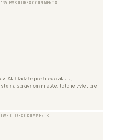
013
VIEWS
0
LIKES
0
COMMENTS
. Ak hľadáte pre triedu akciu,
 ste na správnom mieste, toto je výlet pre
IEWS
0
LIKES
0
COMMENTS