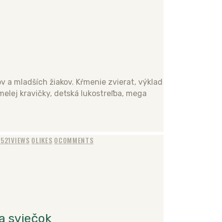
v a mladších žiakov. Kŕmenie zvierat, výklad
melej kravičky, detská lukostreľba, mega
521
VIEWS
0
LIKES
0
COMMENTS
a sviečok