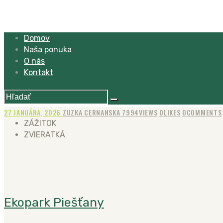
Domov
Naša ponuka
O nás
Kontakt
27 JANUÁRA, 2026
ZUZKA CERNANSKA
7994
VIEWS
0
LIKES
0
COMMENTS
ZÁŽITOK
ZVIERATKÁ
Ekopark Piešťany