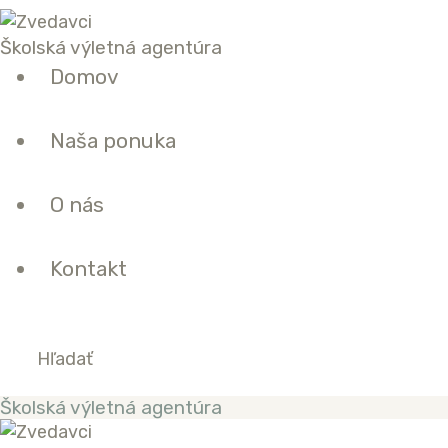
DOMOV
Školská výletná agentúra
Domov
NAŠA PONUKA
O NÁS
Naša ponuka
KONTAKT
O nás
Kontakt
Školská výletná agentúra