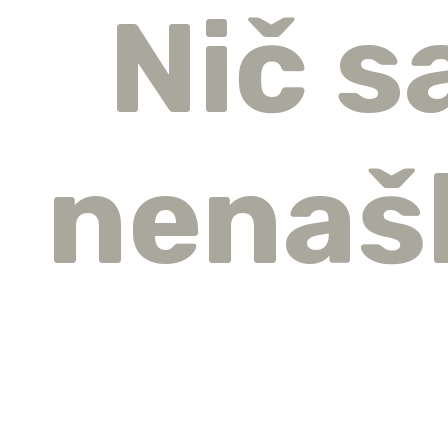
Nič s
nenaš