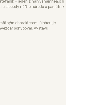
 Štefánik - jeden z najvýznamnejších
i a slobody nášho národa a pamätník
amätným charakterom, úlohou je
a hvezdár pohyboval. Výstavu