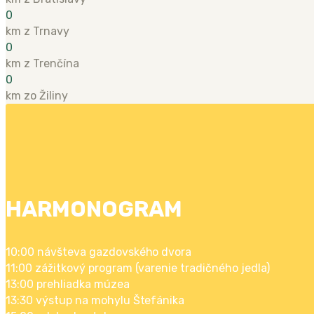
0
km z Trnavy
0
km z Trenčína
0
km zo Žiliny
HARMONOGRAM
10:00 návšteva gazdovského dvora
11:00 zážitkový program (varenie tradičného jedla)
13:00 prehliadka múzea
13:30 výstup na mohylu Štefánika