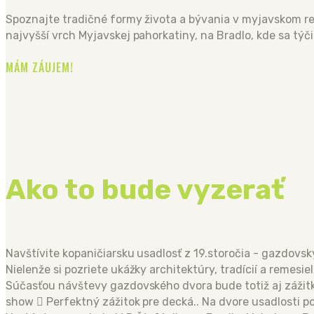
Spoznajte tradičné formy života a bývania v myjavskom reg
najvyšší vrch Myjavskej pahorkatiny, na Bradlo, kde sa týč
MÁM ZÁUJEM!
Ako to bude vyzerať
Navštívite kopaničiarsku usadlosť z 19.storočia - gazdovs
Nielenže si pozriete ukážky architektúry, tradícií a remesie
Súčasťou návštevy gazdovského dvora bude totiž aj zážitko
show  Perfektný zážitok pre decká.. Na dvore usadlosti 