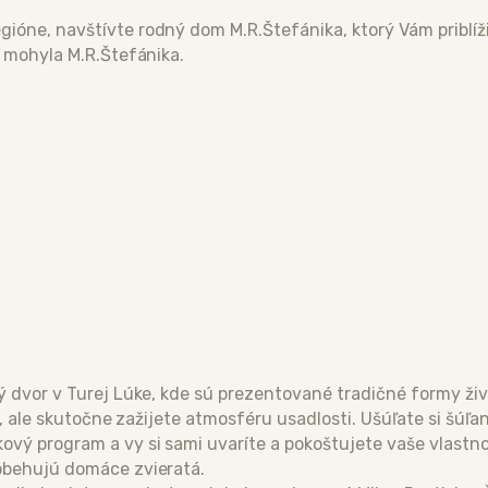
ióne, navštívte rodný dom M.R.Štefánika, ktorý Vám priblíži
i mohyla M.R.Štefánika.
ký dvor v Turej Lúke, kde sú prezentované tradičné formy ži
l, ale skutočne zažijete atmosféru usadlosti. Ušúľate si šúľa
vý program a vy si sami uvaríte a pokoštujete vaše vlastno
pobehujú domáce zvieratá.