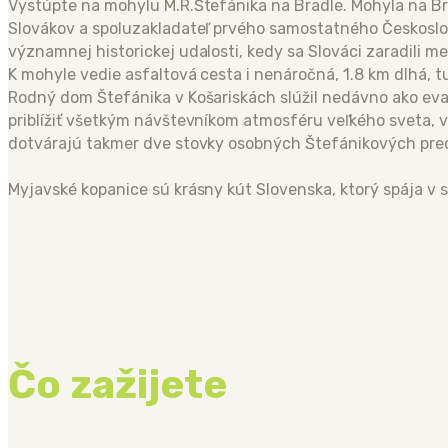
Vystúpte na mohylu M.R.Štefánika na Bradle. Mohyla na Br
Slovákov a spoluzakladateľ prvého samostatného Českosl
významnej historickej udalosti, kedy sa Slováci zaradili m
K mohyle vedie asfaltová cesta i nenáročná, 1.8 km dlhá, t
Rodný dom Štefánika v Košariskách slúžil nedávno ako ev
priblížiť všetkým návštevníkom atmosféru veľkého sveta, v
dotvárajú takmer dve stovky osobných Štefánikových pred
Myjavské kopanice sú krásny kút Slovenska, ktorý spája v se
Čo zažijete