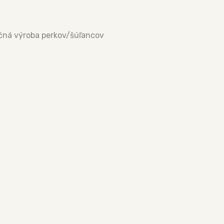
čná výroba perkov/šúľancov