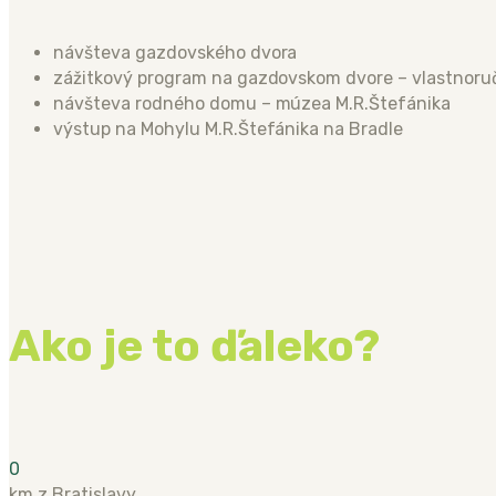
návšteva gazdovského dvora
zážitkový program na gazdovskom dvore – vlastnoru
návšteva rodného domu – múzea M.R.Štefánika
výstup na Mohylu M.R.Štefánika na Bradle
Ako je to ďaleko?
0
km z Bratislavy