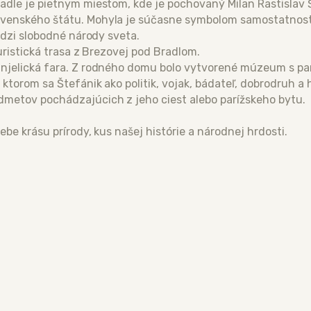
adle je pietnym miestom, kde je pochovaný Milan Rastislav
ovenského štátu. Mohyla je súčasne symbolom samostatnost
edzi slobodné národy sveta.
uristická trasa z Brezovej pod Bradlom.
anjelická fara. Z rodného domu bolo vytvorené múzeum s p
 ktorom sa Štefánik ako politik, vojak, bádateľ, dobrodruh 
metov pochádzajúcich z jeho ciest alebo parížskeho bytu.
be krásu prírody, kus našej histórie a národnej hrdosti.