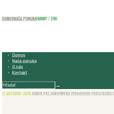
DOMOV
NAŠA PONUKA
FARMY / ZOO
Domov
Naša ponuka
O nás
Kontakt
17 OKTÓBRA, 2018
ADMIN PRE SUBDOMENU VYVOJOVEHO PROSTREDIA