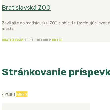
Bratislavská ZOO
Zavítajte do bratislavskej ZOO a objavte fascinujúci svet 
mesta!
BRATISLAVSKÝ
APRÍL - OKTÓBER
OD 12€
Stránkovanie príspev
<
PAGE
1
PAGE
2