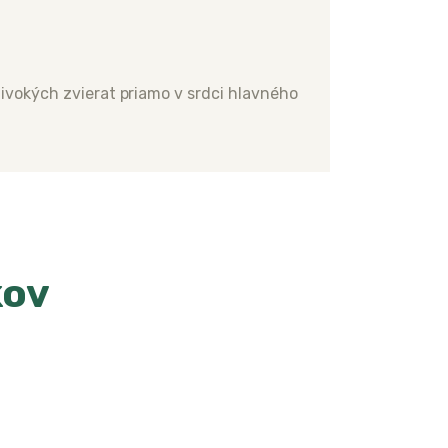
divokých zvierat priamo v srdci hlavného
kov