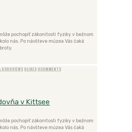
že pochopiť zákonitosti fyziky v bežnom
 okolo nás. Po návšteve múzea Vás čaká
broty.
A
6909
VIEWS
0
LIKES
0
COMMENTS
ovňa v Kittsee
že pochopiť zákonitosti fyziky v bežnom
 okolo nás. Po návšteve múzea Vás čaká