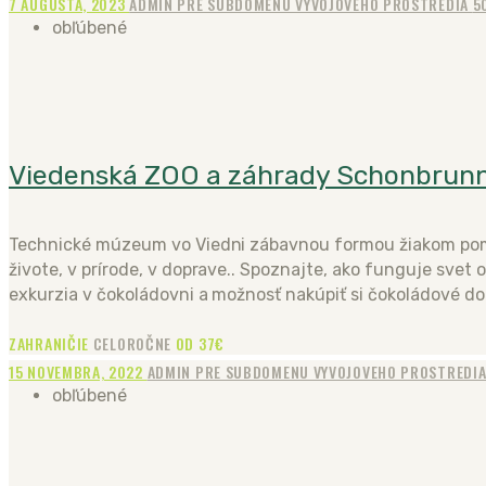
7 AUGUSTA, 2023
ADMIN PRE SUBDOMENU VYVOJOVEHO PROSTREDIA
5
obľúbené
Viedenská ZOO a záhrady Schonbrun
Technické múzeum vo Viedni zábavnou formou žiakom pomô
živote, v prírode, v doprave.. Spoznajte, ako funguje svet
exkurzia v čokoládovni a možnosť nakúpiť si čokoládové do
ZAHRANIČIE
CELOROČNE
OD 37€
15 NOVEMBRA, 2022
ADMIN PRE SUBDOMENU VYVOJOVEHO PROSTREDI
obľúbené