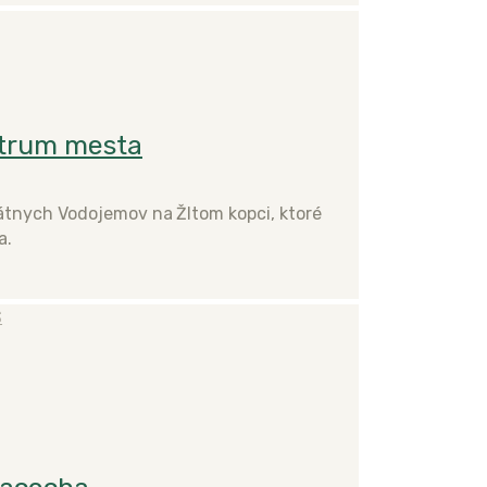
ntrum mesta
kátnych Vodojemov na Žltom kopci, ktoré
a.
S