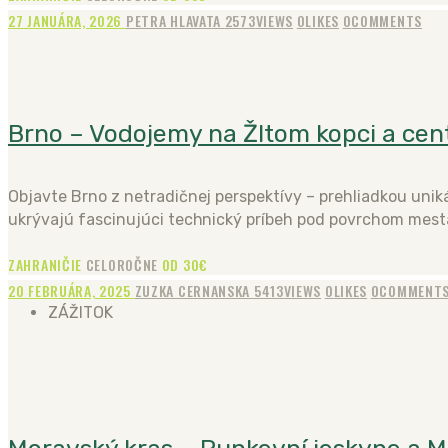
27 JANUÁRA, 2026
PETRA HLAVATA
2573
VIEWS
0
LIKES
0
COMMENTS
Brno – Vodojemy na Žltom kopci a ce
Objavte Brno z netradičnej perspektívy – prehliadkou uni
ukrývajú fascinujúci technický príbeh pod povrchom mest
ZAHRANIČIE
CELOROČNE
OD 30€
20 FEBRUÁRA, 2025
ZUZKA CERNANSKA
5413
VIEWS
0
LIKES
0
COMMENT
ZÁŽITOK