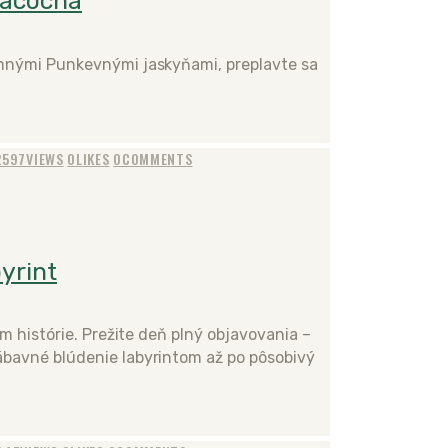
Macocha
omnými Punkevnými jaskyňami, preplavte sa
2597
VIEWS
0
LIKES
0
COMMENTS
yrint
m histórie. Prežite deň plný objavovania –
ábavné blúdenie labyrintom až po pôsobivý