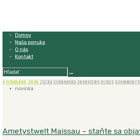
Domov
Naša ponuka
O nás
Kontakt
4 FEBRUÁRA, 2026
ZUZKA CERNANSKA
3608
VIEWS
0
LIKES
0
COMMENTS
novinka
Ametystwelt Maissau – staňte sa obja