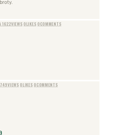
broty.
A
1622
VIEWS
0
LIKES
0
COMMENTS
5749
VIEWS
0
LIKES
0
COMMENTS
a