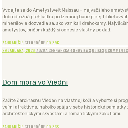
Vydajte sa do Ametystwelt Maissau – najväčšieho ametysto
dobrodružná prehliadka podzemnej bane plnej trblietavýc
minerálov a dozvedia sa, ako vznikali drahokamy. Najväčš
ametystov, pričom každý si odnesie vlastný poklad.
ZAHRANIČIE
CELOROČNE
OD 39€
29 JANUÁRA, 2026
ZUZKA CERNANSKA
4999
VIEWS
0
LIKES
0
COMMENTS
Dom mora vo Viedni
Zažite čarokrásnu Viedeň na vlastnej koži a vyberte si prog
veľmi atraktívna, nakoľko spája v sebe historické pamiatk
architektonickými skvostami a romantickými zákutiami.
ZAHRANIČIE
CELOROČNE
OD 33€