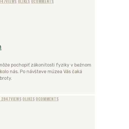
047
VIEWS
0
LIKES
0
COMMENTS
n
že pochopiť zákonitosti fyziky v bežnom
 okolo nás. Po návšteve múzea Vás čaká
broty.
A
2847
VIEWS
0
LIKES
0
COMMENTS