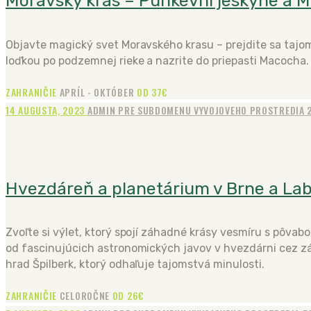
Moravský kras – Punkevní jeskyne a 
Objavte magický svet Moravského krasu – prejdite sa taj
loďkou po podzemnej rieke a nazrite do priepasti Macocha.
ZAHRANIČIE
APRÍL - OKTÓBER
OD 37€
14 AUGUSTA, 2023
ADMIN PRE SUBDOMENU VYVOJOVEHO PROSTREDIA
Hvezdáreň a planetárium v Brne a Lab
Zvoľte si výlet, ktorý spojí záhadné krásy vesmíru s pôvabo
od fascinujúcich astronomických javov v hvezdárni cez z
hrad Špilberk, ktorý odhaľuje tajomstvá minulosti.
ZAHRANIČIE
CELOROČNE
OD 26€